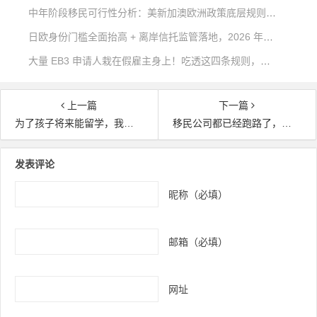
中年阶段移民可行性分析：美新加澳欧洲政策底层规则深度对比
日欧身份门槛全面抬高 + 离岸信托监管落地，2026 年稳健海外身份该如何规划？
大量 EB3 申请人栽在假雇主身上！吃透这四条规则，远离移民不可逆风险
上一篇
下一篇
为了孩子将来能留学，我打算去美国端一年盘子
移民公司都已经跑路了，你还在原地傻傻等待？
文章导航
发表评论
昵称（必填）
邮箱（必填）
网址