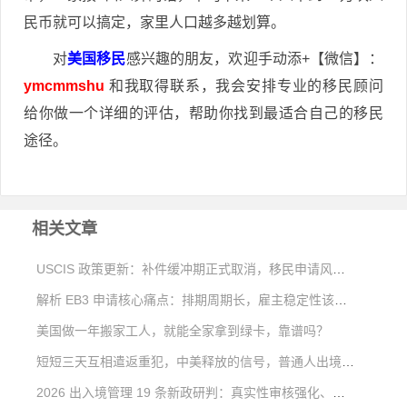
民币就可以搞定，家里人口越多越划算。
对
美国移民
感兴趣的朋友，欢迎手动添+【微信】：
ymcmmshu
和我取得联系，我会安排专业的移民顾问
给你做一个详细的评估，帮助你找到最适合自己的移民
途径。
相关文章
USCIS 政策更新：补件缓冲期正式取消，移民申请风险大幅上升
解析 EB3 申请核心痛点：排期周期长，雇主稳定性该如何考量
美国做一年搬家工人，就能全家拿到绿卡，靠谱吗？
短短三天互相遣返重犯，中美释放的信号，普通人出境移民该如何看待？
2026 出入境管理 19 条新政研判：真实性审核强化、出境约束清单与合规出行方案