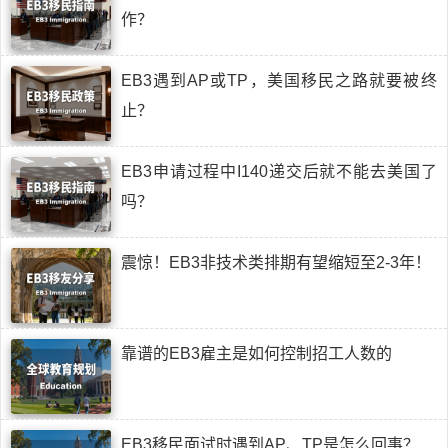
作？
EB3遇到AP或TP，美国移民之路就要被终
止？
EB3申请过程中I140递交后就不能去美国了
吗？
震惊！EB3非技术类排期有望缩短至2-3年！
靠谱的EB3雇主是如何控制招工人数的
EB3移民面试时遇到AP、TP是怎么回事？