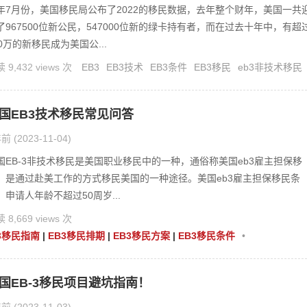
年7月份，美国移民局公布了2022的移民数据，去年整个财年，美国一共
了967500位新公民，547000位新的绿卡持有者，而在过去十年中，有超
60万的新移民成为美国公...
 9,432 views 次
EB3
EB3技术
EB3条件
EB3移民
eb3非技术移民
国EB3技术移民常见问答
前 (2023-11-04)
国EB-3非技术移民是美国职业移民中的一种，通俗称美国eb3雇主担保移
，是通过赴美工作的方式移民美国的一种途径。美国eb3雇主担保移民条
：申请人年龄不超过50周岁...
 8,669 views 次
3移民指南
|
EB3移民排期
|
EB3移民方案
|
EB3移民条件
•
国EB-3移民项目避坑指南！