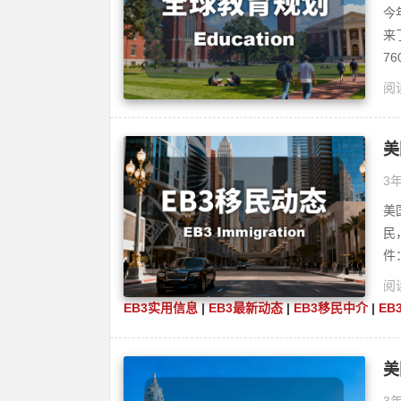
今
来
7
阅读
美
3年
美
民
件
阅读
EB3实用信息
|
EB3最新动态
|
EB3移民中介
|
EB
美