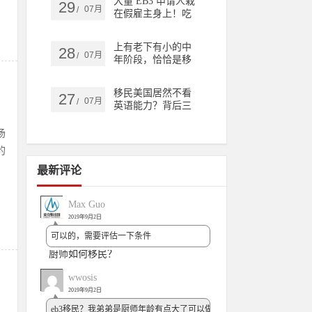
大量 EB3 申请人栽
29
规划？
07月
/
在假雇主身上！吃
透这四条规则，远
离移民不可逆风险
上有老下有小的中
28
07月
/
年阶段，恰恰是移
民布局的黄金期，
别再观望
移民美国居然不看
27
07月
/
英语能力？背后三
个深层原因你知道
吗？
场
的
最新评论
Max Guo
2019年9月2日
可以的，需要评估一下条件
厨师如何移民？
wwosis
2019年9月2日
eb3移民？我弟弟是厨师年龄有点大了可以做eb3吗？