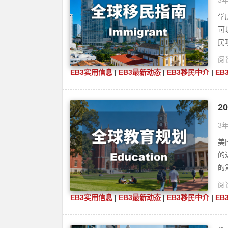
3年
学
可
民
阅读
EB3实用信息
|
EB3最新动态
|
EB3移民中介
|
EB
2
份
3年
美
的
的
阅读
EB3实用信息
|
EB3最新动态
|
EB3移民中介
|
EB