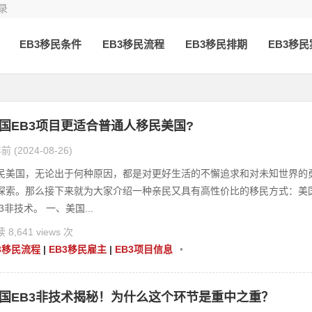
录
EB3移民条件
EB3移民流程
EB3移民排期
EB3移
国EB3项目更适合普通人移民美国?
前 (2024-08-26)
民美国，无论出于何种原因，都是对更好生活的不懈追求和对未知世界的
探索。那么接下来就为大家介绍一种亲民又具有高性价比的移民方式：美
B3非技术。 一、美国...
 8,641 views 次
3移民流程
|
EB3移民雇主
|
EB3项目信息
•
国EB3非技术揭秘！为什么这个环节是重中之重？