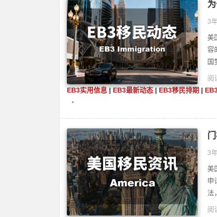
为
3年
美
容
国
阅读
EB3实用信息
|
EB3最新动态
|
EB3移民排期
|
EB
•
门
3年
美
申
法
阅读