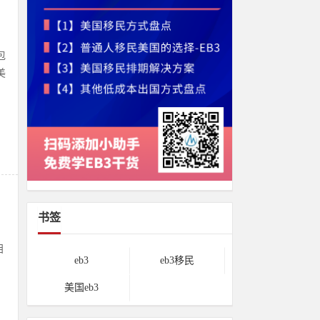
包
美
！
书签
目
eb3
eb3移民
美国eb3