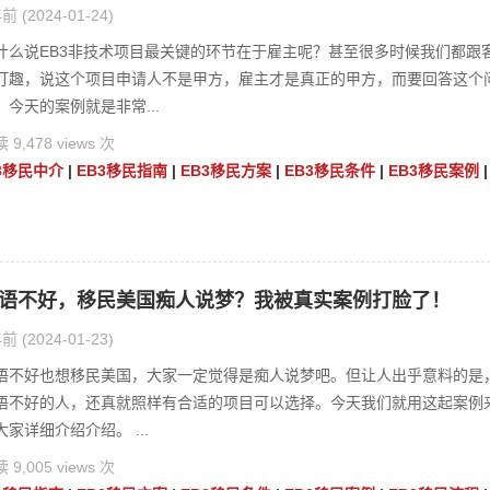
前 (2024-01-24)
什么说EB3非技术项目最关键的环节在于雇主呢？甚至很多时候我们都跟
打趣，说这个项目申请人不是甲方，雇主才是真正的甲方，而要回答这个
，今天的案例就是非常...
 9,478 views 次
3移民中介
|
EB3移民指南
|
EB3移民方案
|
EB3移民条件
|
EB3移民案例
|
语不好，移民美国痴人说梦？我被真实案例打脸了！
前 (2024-01-23)
语不好也想移民美国，大家一定觉得是痴人说梦吧。但让人出乎意料的是
语不好的人，还真就照样有合适的项目可以选择。今天我们就用这起案例
大家详细介绍介绍。 ...
 9,005 views 次