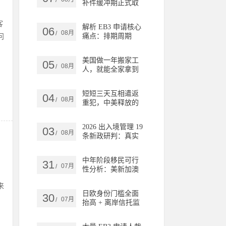
/
补件缓冲期正式取
消，移民申请风险
大幅上升
客
解析 EB3 申请核心
06
08月
/
问
痛点：排期周期
长，雇主稳定性该
如何考量
美国做一年搬家工
05
08月
/
人，就能全家拿到
绿卡，靠谱吗？
短短三天互相遣返
04
08月
/
重犯，中美释放的
信号，普通人出境
移民该如何看待？
2026 出入境管理 19
03
08月
/
条新政研判：真实
性审核强化、出境
约束清单与合规出
中年阶段移民可行
31
行方案
07月
/
性分析：美新加澳
，
欧洲政策底层规则
来
深度对比
日欧身份门槛全面
30
07月
/
抬高 + 离岸信托监
管落地，2026 年稳
健海外身份该如何