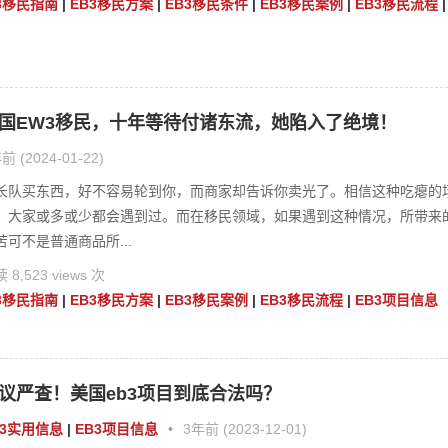
3移民指南
|
EB3移民方案
|
EB3移民条件
|
EB3移民案例
|
EB3移民流程
|
国EW3移民，十年等待付诸东流，她陷入了绝境！
前 (2024-01-22)
长队买东西，好不容易轮到你，而商家却告诉你卖光了。相信这种吃瘪的
，大家或多或少都会遇到过。而在移民领域，如果遇到这种情况，所带来
苦可不是普通商品所...
 8,523 views 次
3移民指南
|
EB3移民方案
|
EB3移民案例
|
EB3移民流程
|
EB3项目信息
议严查！美国eb3项目到底合法吗？
B3实用信息
|
EB3项目信息
•
3年前 (2023-12-01)