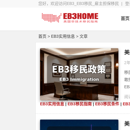
您好，欢迎访问EB3_EB3移民_雇主担保移民 |
登
首页
首页
>
EB3实用信息
> 文章
美
2年
移
敢
E
阅读
EB3实用信息
|
EB3移民指南
|
EB3移民条件
|
EB
美