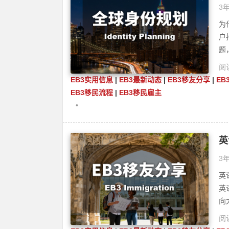
3年
为
户
题
阅读
EB3实用信息
|
EB3最新动态
|
EB3移友分享
|
EB
EB3移民流程
|
EB3移民雇主
•
英
3年
英
英
向
阅读