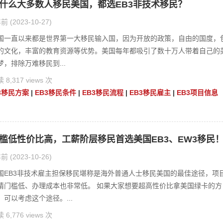
什么大多数人移民美国，都选EB3非技术移民？
前 (2023-10-27)
国一直以来都是世界第一大移民输入国，因为开放的政策，自由的国度，
的文化，丰富的教育资源等优势。美国每年都吸引了数十万人带着自己的
梦，排除万难移民到...
 8,317 views 次
3移民方案
|
EB3移民条件
|
EB3移民流程
|
EB3移民雇主
|
EB3项目信息
槛低性价比高，工薪阶层移民首选美国EB3、EW3移民
前 (2023-10-26)
国EB3非技术雇主担保移民堪称是海外普通人士移民美国的最佳途径，项
请门槛低、办理成本也非常低。 如果大家想要超高性价比拿美国绿卡的方
，可以考虑这个途径。...
 6,776 views 次