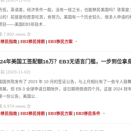
前 (2023-11-03)
历低，英语差，经济条件一般，没有一技之长，也能移民美国吗？答案是
以的！前提是你愿意吃苦，肯努力。美国有一个历史较久、很多人申请的
项目——美国EB3非技术...
 7,802 views 次
3移民指南
|
EB3移民排期
|
EB3移民方案
•
024年美国工签配额16万？EB3无语言门槛，一步到位拿
前 (2023-11-02)
国国务院发布了 2023 年 10 月的签证公告，与上月相比有了一些令人鼓
进展，但 EB-3 全球申请日期除外，该日期将倒退四个月。这是 2024 财
第一份公告，美国公...
 8,974 views 次
3移民指南
|
EB3移民排期
|
EB3移民方案
|
EB3移民条件
•