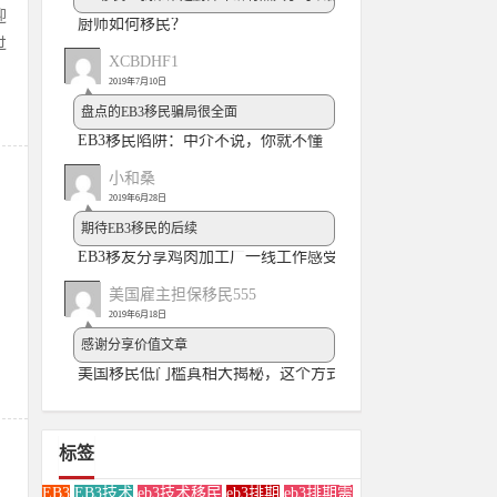
迎
厨师如何移民？
过
XCBDHF1
2019年7月10日
盘点的EB3移民骗局很全面
EB3移民陷阱：中介不说，你就不懂
小和桑
2019年6月28日
期待EB3移民的后续
EB3移友分享鸡肉加工厂一线工作感受
美国雇主担保移民555
2019年6月18日
感谢分享价值文章
美国移民低门槛真相大揭秘，这个方式简直没有底线
标签
EB3
EB3技术
eb3技术移民
eb3排期
eb3排期需