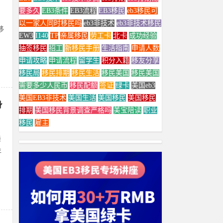
要多久
EB3条件
EB3流程
EB3移民
eb3移民可
：
以一家人同时移民吗
eb3非技术
eb3非技术移民
移
EW3
I140
TP
亲属移民
劳工卡
北卡
成功经验
抽签移民
招工
新移民手册
生活指南
申请人数
申请攻略
申请流程
留学生
积分入籍
移友分享
移民局
移民排期
移民生活
移民美国
移民美国
需要多少人民币
移民配额
签证
绿卡
美国eb3
美国EB3非技术
美国生活
美国移民
美国移民
身
排期
美国移民背景调查严格吗
美宝陪读
职业
移民
雇主
舞
年