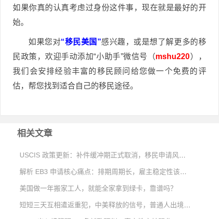
如果你真的认真考虑过身份这件事，现在就是最好的开
始。
如果您对
“移民美国”
感兴趣，或是想了解更多的移
民政策，欢迎手动添加“小助手”微信号（
mshu220
），
我们会安排经验丰富的移民顾问给您做一个免费的评
估，帮您找到适合自己的移民途径。
相关文章
USCIS 政策更新：补件缓冲期正式取消，移民申请风险大幅上升
解析 EB3 申请核心痛点：排期周期长，雇主稳定性该如何考量
美国做一年搬家工人，就能全家拿到绿卡，靠谱吗？
短短三天互相遣返重犯，中美释放的信号，普通人出境移民该如何看待？