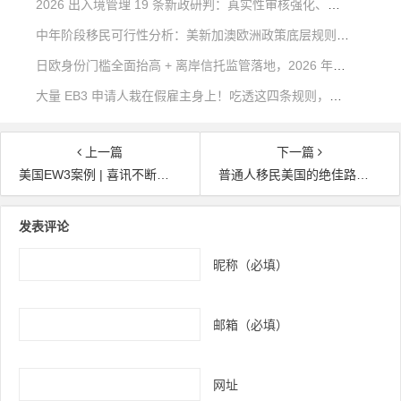
2026 出入境管理 19 条新政研判：真实性审核强化、出境约束清单与合规出行方案
中年阶段移民可行性分析：美新加澳欧洲政策底层规则深度对比
日欧身份门槛全面抬高 + 离岸信托监管落地，2026 年稳健海外身份该如何规划？
大量 EB3 申请人栽在假雇主身上！吃透这四条规则，远离移民不可逆风险
上一篇
下一篇
美国EW3案例 | 喜讯不断！7组家庭劳工卡获批，美国EB3非技术移民稳步推进中
普通人移民美国的绝佳路径，你还在犹豫，别人早已大步前进
文章导航
发表评论
昵称（必填）
邮箱（必填）
网址