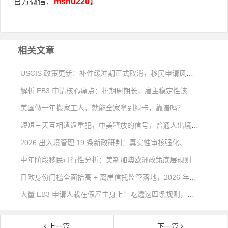
官方微信：
mshu220
】
相关文章
USCIS 政策更新：补件缓冲期正式取消，移民申请风险大幅上升
解析 EB3 申请核心痛点：排期周期长，雇主稳定性该如何考量
美国做一年搬家工人，就能全家拿到绿卡，靠谱吗？
短短三天互相遣返重犯，中美释放的信号，普通人出境移民该如何看待？
2026 出入境管理 19 条新政研判：真实性审核强化、出境约束清单与合规出行方案
中年阶段移民可行性分析：美新加澳欧洲政策底层规则深度对比
日欧身份门槛全面抬高 + 离岸信托监管落地，2026 年稳健海外身份该如何规划？
大量 EB3 申请人栽在假雇主身上！吃透这四条规则，远离移民不可逆风险
上一篇
下一篇