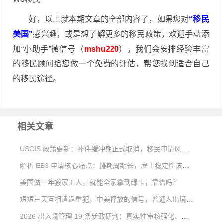
好，以上就本期文章的全部内容了，如果您对
“移民
美国”
感兴趣，或是想了解更多的移民政策，欢迎手动添
加“小助手”微信号（
mshu220
），我们会安排经验丰富
的移民顾问给您做一个免费的评估，帮您找到适合自己
的移民途径。
相关文章
USCIS 政策更新：补件缓冲期正式取消，移民申请风险大幅上升
解析 EB3 申请核心痛点：排期周期长，雇主稳定性该如何考量
美国做一年搬家工人，就能全家拿到绿卡，靠谱吗？
短短三天互相遣返重犯，中美释放的信号，普通人出境移民该如何看待？
2026 出入境管理 19 条新政研判：真实性审核强化、出境约束清单与合规出行方案