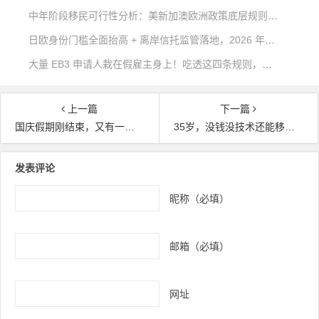
中年阶段移民可行性分析：美新加澳欧洲政策底层规则深度对比
日欧身份门槛全面抬高 + 离岸信托监管落地，2026 年稳健海外身份该如何规划？
大量 EB3 申请人栽在假雇主身上！吃透这四条规则，远离移民不可逆风险
上一篇
下一篇
国庆假期刚结束，又有一群人离美国绿卡更近一步！
35岁，没钱没技术还能移民吗？别笑，真有人做到了
文章导航
发表评论
昵称（必填）
邮箱（必填）
网址