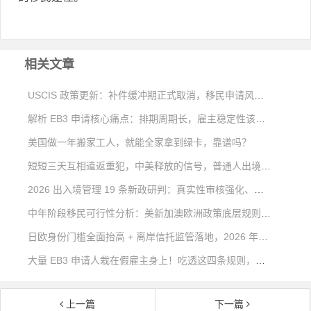
相关文章
USCIS 政策更新：补件缓冲期正式取消，移民申请风险大幅上升
解析 EB3 申请核心痛点：排期周期长，雇主稳定性该如何考量
美国做一年搬家工人，就能全家拿到绿卡，靠谱吗？
短短三天互相遣返重犯，中美释放的信号，普通人出境移民该如何看待？
2026 出入境管理 19 条新政研判：真实性审核强化、出境约束清单与合规出行方案
中年阶段移民可行性分析：美新加澳欧洲政策底层规则深度对比
日欧身份门槛全面抬高 + 离岸信托监管落地，2026 年稳健海外身份该如何规划？
大量 EB3 申请人栽在假雇主身上！吃透这四条规则，远离移民不可逆风险
上一篇
下一篇