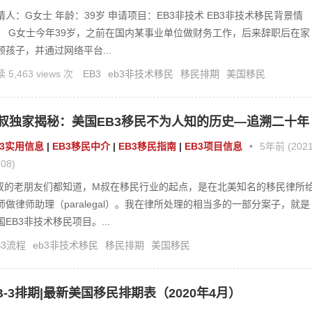
请人：G女士 年龄：39岁 申请项目：EB3非技术 EB3非技术移民背景情
： G女士今年39岁，之前在国内某事业单位做财务工作，后来辞职后在家
顾孩子，并通过网络平台...
 5,463 views 次
EB3
eb3非技术移民
移民排期
美国移民
叔独家揭秘：美国EB3移民不为人知的历史—追溯二十年
史、穿越6大周期
B3实用信息
|
EB3移民中介
|
EB3移民指南
|
EB3项目信息
•
5年前 (2021
-08)
叔的老朋友们都知道，M叔在移民行业的起点，是在北美知名的移民律所
师做律师助理（paralegal）。我在律所处理的相当多的一部分案子，就是
国EB3非技术移民项目。...
B3流程
eb3非技术移民
移民排期
美国移民
B-3排期|最新美国移民排期表（2020年4月）