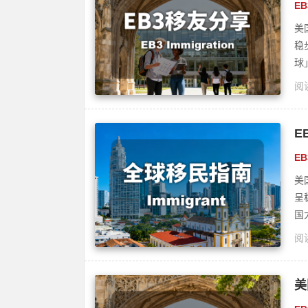
E
美
稳
球
阅读
E
E
美
呈
国
阅读
美