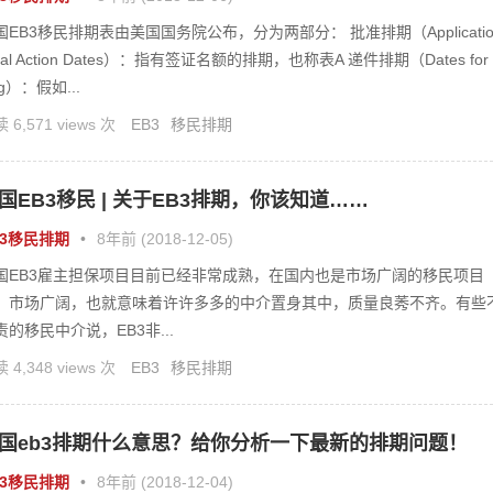
国EB3移民排期表由美国国务院公布，分为两部分： 批准排期（Applicatio
nal Action Dates）：指有签证名额的排期，也称表A 递件排期（Dates for 
ing）：假如...
 6,571 views 次
EB3
移民排期
国EB3移民 | 关于EB3排期，你该知道……
B3移民排期
•
8年前 (2018-12-05)
国EB3雇主担保项目目前已经非常成熟，在国内也是市场广阔的移民项目
。市场广阔，也就意味着许许多多的中介置身其中，质量良莠不齐。有些
责的移民中介说，EB3非...
 4,348 views 次
EB3
移民排期
国eb3排期什么意思？给你分析一下最新的排期问题！
B3移民排期
•
8年前 (2018-12-04)