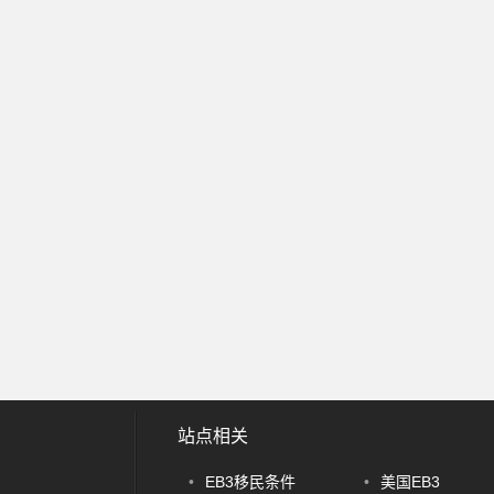
站点相关
•
EB3移民条件
•
美国EB3