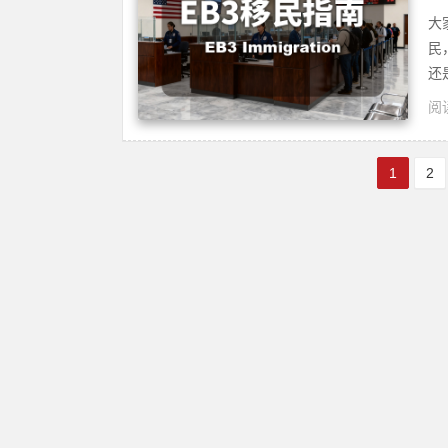
大
民
还
阅读
1
2