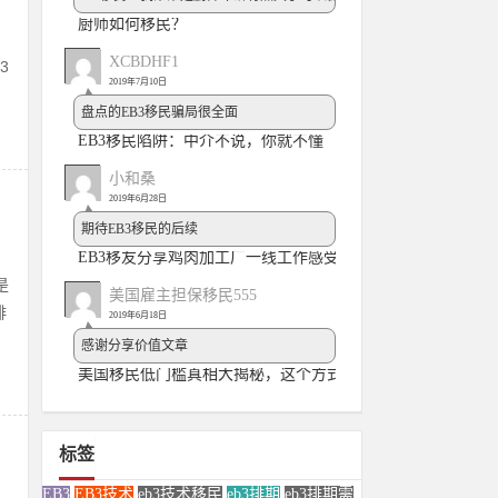
厨师如何移民？
XCBDHF1
3
2019年7月10日
盘点的EB3移民骗局很全面
EB3移民陷阱：中介不说，你就不懂
小和桑
2019年6月28日
！
期待EB3移民的后续
EB3移友分享鸡肉加工厂一线工作感受
是
美国雇主担保移民555
排
2019年6月18日
感谢分享价值文章
美国移民低门槛真相大揭秘，这个方式简直没有底线
标签
EB3
EB3技术
eb3技术移民
eb3排期
eb3排期需