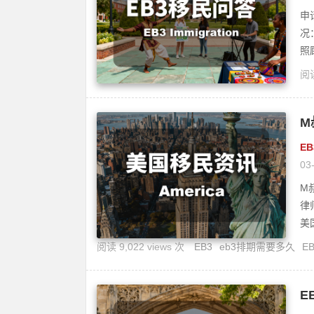
申
况
照
阅读
M
历
E
03
M
律
美
阅读 9,022 views 次
EB3
eb3排期需要多久
E
E