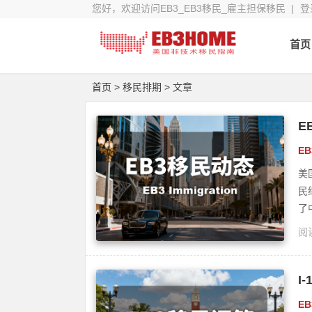
您好，欢迎访问EB3_EB3移民_雇主担保移民 |
登
首页
首页
> 移民排期 > 文章
E
E
美
民
了
阅读
I
E