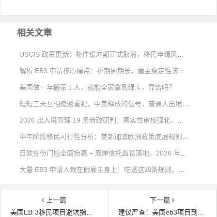
相关文章
USCIS 政策更新：补件缓冲期正式取消，移民申请风险大幅上升
解析 EB3 申请核心痛点：排期周期长，雇主稳定性该如何考量
美国做一年搬家工人，就能全家拿到绿卡，靠谱吗？
短短三天互相遣返重犯，中美释放的信号，普通人出境移民该如何看待？
2026 出入境管理 19 条新政研判：真实性审核强化、出境约束清单与合规出行方案
中年阶段移民可行性分析：美新加澳欧洲政策底层规则深度对比
日欧身份门槛全面抬高 + 离岸信托监管落地，2026 年稳健海外身份该如何规划？
大量 EB3 申请人栽在假雇主身上！吃透这四条规则，远离移民不可逆风险
上一篇
下一篇
美国EB-3移民项目避坑指南！
建议严查！美国eb3项目到底合法吗？