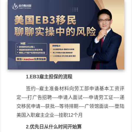
1.EB3雇主担保的流程
签约--雇主准备材料向劳工部申请基本工资评
定----打广告招聘----申请人面试----申请劳工证----递
交移民申请---获批---等待排期----广领馆面谈----登陆
美国入职雇主企业---挂职12个月
2.优先日从什么时间开始算