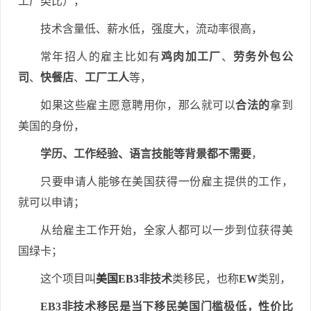
工厂类比），
技术含量低、薪水低，强度大，流动率很高，
常年招人的雇主比如有
鸡肉加工厂
、
劳务外包公
司
、
快餐店
、
工厂工人
等，
如果这些雇主愿意聘用你，那么就可以
合法的
拿到
美国的身份，
学历、工作经验、语言技能等背景都不需要
，
只要申请人能够在美国获得一份雇主提供的工作，
就可以申请；
从给雇主工作开始，全家人都可以一步到位获得美
国绿卡；
这个项目叫
美国EB3
非技术
类移民，也称
EW
类别，
EB3非技术移民是当下移民美国门槛极低，性价比