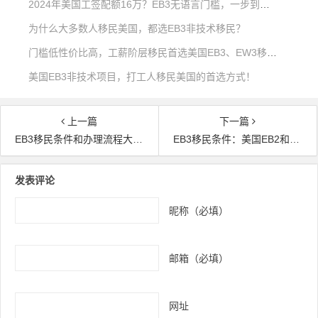
2024年美国工签配额16万？EB3无语言门槛，一步到位拿身份
为什么大多数人移民美国，都选EB3非技术移民？
门槛低性价比高，工薪阶层移民首选美国EB3、EW3移民！
美国EB3非技术项目，打工人移民美国的首选方式！
上一篇
下一篇
EB3移民条件和办理流程大揭秘-你的条件适合EB3移民吗？
EB3移民条件：美国EB2和EB3的区别，看完少损失几十万！
文章导航
发表评论
昵称（必填）
邮箱（必填）
网址