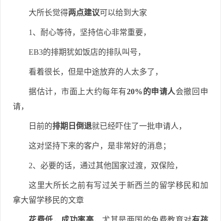
大所长觉得
两点建议
可以给到大家
1、耐心等待，坚持信心非常重要，
EB3的排期犹如饭店的排队叫号，
看着很长，但是中途放弃的人太多了，
据估计，市面上大约每年有
20%的申请人
会撤回申
请，
日前的
排期日倒退
就已经吓住了一批申请人，
这对坚持下来的客户，是非常好的消息；
2、必要的话，通过其他国家过渡，双保险，
这里大所长之前有写过关于新西兰的留学移民和加
拿大留学移民的文章
花费低
，
成功率高
，尤其是两国的免费教育对
有孩