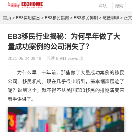
导航
搜索
首页
>
EB3实用信息
>
EB3移民指南
>
EB3移民排期
>
随便聊聊
> 正文
EB3移民行业揭秘：为何早年做了大
量成功案例的公司消失了？
2021-05-24 09:48
阅读 5,941 views 次
为什么早二十年前，那些做了大量成功案例的移民
公司、移民机构，现在几乎很少听到，基本销声匿迹了
呢？说到这个，就不得不从美国EB3移民的排期演变来
着手讲讲了。